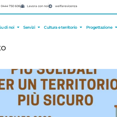
 0444 750 606
Lavora con noi
welfarevicenza
Su di noi
Servizi
Cultura e territorio
Progettazione
to