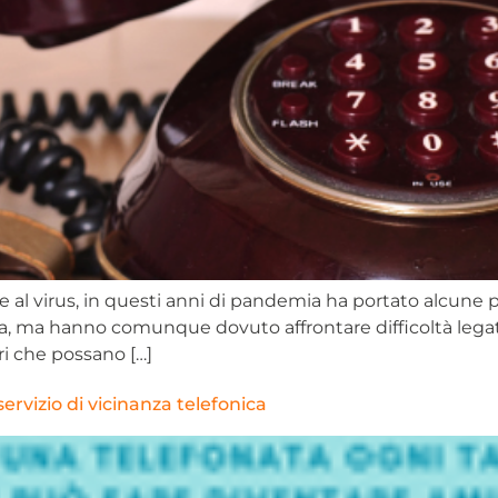
legate al virus, in questi anni di pandemia ha portato alcun
a, ma hanno comunque dovuto affrontare difficoltà legate
ri che possano […]
 servizio di vicinanza telefonica