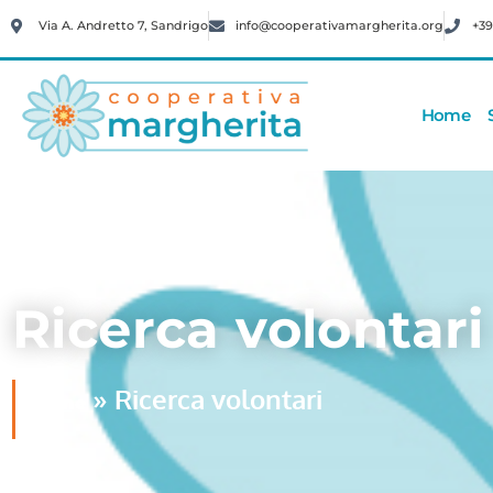
Via A. Andretto 7, Sandrigo
info@cooperativamargherita.org
+39
Home
Ricerca volontari
»
Ricerca volontari
Home