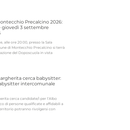
ntecchio Precalcino 2026:
 giovedì 3 settembre
6
, alle ore 20:00, presso la Sala
une di Montecchio Precalcino si terrà
tazione del Doposcuola in vista
argherita cerca babysitter:
Babysitter intercomunale
6
rita cerca candidate/i per l’Albo
o di persone qualificate e affidabili a
territorio potranno rivolgersi con