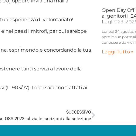
13.00) oppure invia una mail a
Open Day Offic
ai genitori il 
tua esperienza di volontariato!
Luglio 29, 202
o e nei paesi limitrofi, per cui sarebbe
Lunedì 24 agosto, da
apre le sue porte 
conoscere da vicin
mana, esprimendo e concordando la tua
Leggi Tutto »
stenere tanti servizi a favore della
 (L. 903/77). I dati saranno trattati ai
SUCCESSIVO
o OSS 2022: al via le iscrizioni alla selezione