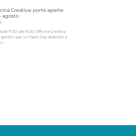
ina Creativa: porte aperte
24 agosto
6
lle 17.30 alle 19.30, Officina Creativa
ai genitori per un Open Day dedicato a
o i