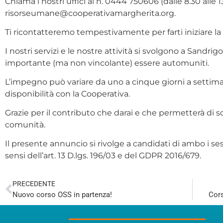
Chiama i nostri uffici al n. 0444 750606 (dalle 8.30 alle 
risorseumane@cooperativamargherita.org.
Ti ricontatteremo tempestivamente per farti iniziare la 
I nostri servizi e le nostre attività si svolgono a Sandrig
importante (ma non vincolante) essere automuniti.
L’impegno può variare da uno a cinque giorni a setti
disponibilità con la Cooperativa.
Grazie per il contributo che darai e che permetterà di so
comunità.
Il presente annuncio si rivolge a candidati di ambo i sessi
sensi dell’art. 13 D.lgs. 196/03 e del GDPR 2016/679.
PRECEDENTE
Nuovo corso OSS in partenza!
Cors