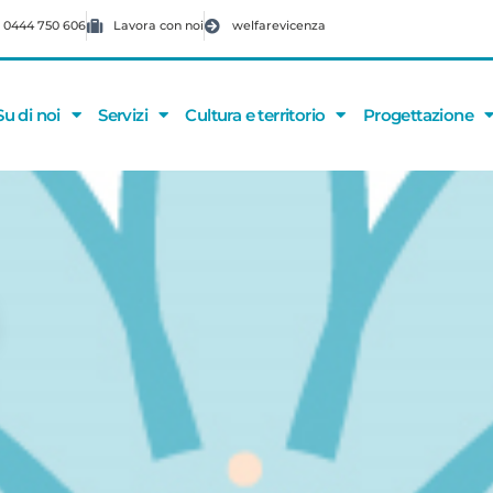
 0444 750 606
Lavora con noi
welfarevicenza
Su di noi
Servizi
Cultura e territorio
Progettazione