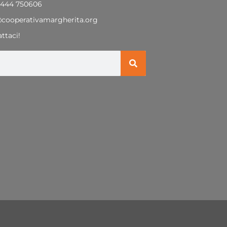
0444 750606
@cooperativamargherita.org
ttaci!