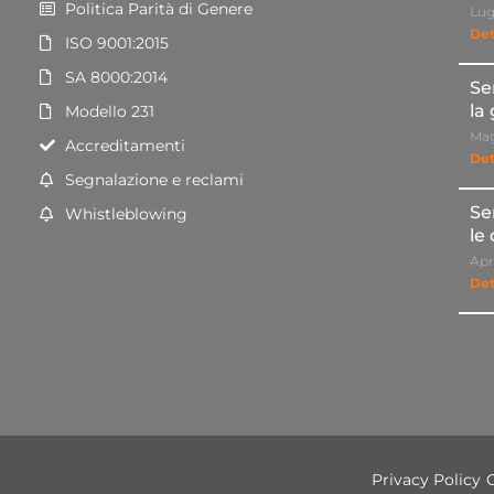
Politica Parità di Genere
Lug
Det
ISO 9001:2015
SA 8000:2014
Se
la
Modello 231
Mag
Accreditamenti
Det
Segnalazione e reclami
Se
Whistleblowing
le
Apr
Det
Privacy Policy