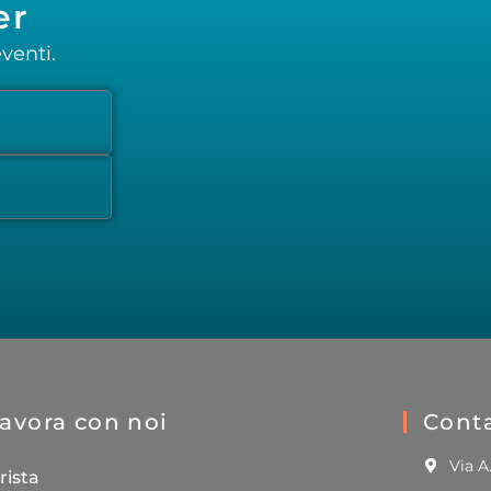
er
venti.
avora con noi
Conta
Via A
rista