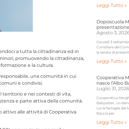
Leggi Tutto »
Doposcuola Mo
presentazione
Agosto 3, 202
Giovedì 3 settembre
Consiliare del Com
endoci a tutta la cittadinanza ed in
la serata di presen
e minori, promuovendo la cittadinanza,
Leggi Tutto »
nformazione e la cultura.
 responsabile, una comunità in cui
Cooperativa M
nasce l’Albo 
 comuni e condivisi.
Luglio 31, 202
territorio e nei contesti di vita,
Cooperativa Marghe
stenza e parte attiva della comunità.
Babysitter, un elenc
cui le famiglie del 
ttivo alle attività di Cooperativa
fiducia per
Leggi Tutto »