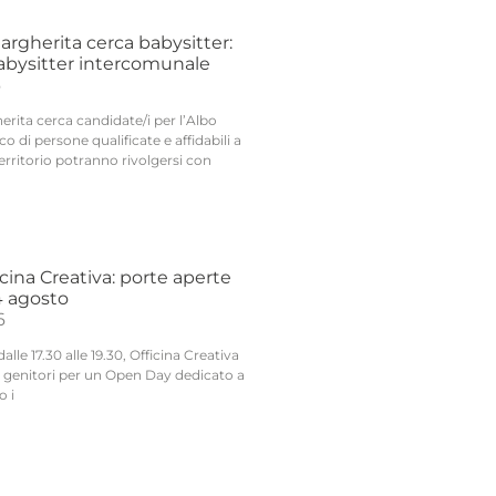
argherita cerca babysitter:
Babysitter intercomunale
6
rita cerca candidate/i per l’Albo
o di persone qualificate e affidabili a
territorio potranno rivolgersi con
ina Creativa: porte aperte
24 agosto
6
lle 17.30 alle 19.30, Officina Creativa
ai genitori per un Open Day dedicato a
o i