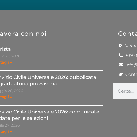
avora con noi
Conta
Via A
rista
+39 
lio 27, 2026
tagli »
info
Conta
rvizio Civile Universale 2026: pubblicata
 graduatoria provvisoria
gio 26, 2026
tagli »
rvizio Civile Universale 2026: comunicate
 date per le selezioni
ile 27, 2026
tagli »