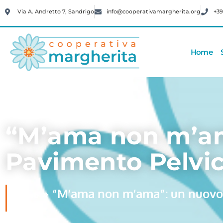
Via A. Andretto 7, Sandrigo
info@cooperativamargherita.org
+39
Home
“M’ama non m’am
Pavimento Pelvi
»
“M’ama non m’ama”: un nuovo 
Home