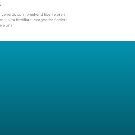
6
l venerdì, con i weekend liberi e orari
on la vita familiare. Margherita Società
e è una