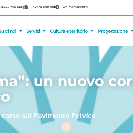
 0444 750 606
Lavora con noi
welfarevicenza
Su di noi
Servizi
Cultura e territorio
Progettazione
a”: un nuovo cor
co
corso sul Pavimento Pelvico