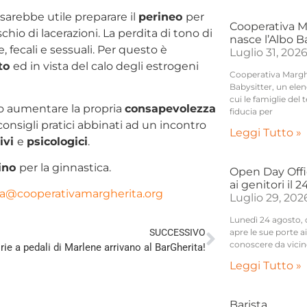
, sarebbe utile preparare il
perineo
per
Cooperativa M
chio di lacerazioni. La perdita di tono di
nasce l’Albo 
 fecali e sessuali. Per questo è
Luglio 31, 202
to
ed in vista del calo degli estrogeni
Cooperativa Marghe
Babysitter, un elenc
cui le famiglie del 
ono aumentare la propria
consapevolezza
fiducia per
consigli pratici abbinati ad un incontro
Leggi Tutto »
ivi
e
psicologici
.
ino
per la ginnastica.
Open Day Offic
ai genitori il 
cooperativamargherita.org
Luglio 29, 202
Lunedì 24 agosto, da
SUCCESSIVO
apre le sue porte 
conoscere da vicin
rie a pedali di Marlene arrivano al BarGherita!
Leggi Tutto »
Barista