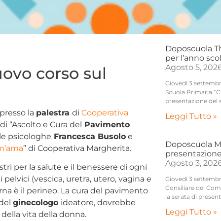
Doposcuola Thi
per l’anno sco
Agosto 5, 202
ovo corso sul
Giovedì 3 settembre,
Scuola Primaria “C.
presentazione del 
 presso la
palestra
di
Cooperativa
Leggi Tutto »
o di “Ascolto e Cura del
Pavimento
le psicologhe
Francesca Busolo
e
Doposcuola Mo
m’ama
” di Cooperativa Margherita.
presentazione
Agosto 3, 202
tri per la salute e il benessere di ogni
pelvici (vescica, uretra, utero, vagina e
Giovedì 3 settembre
Consiliare del Com
erna è il perineo. La cura del pavimento
la serata di presen
 del
ginecologo
ideatore, dovrebbe
Leggi Tutto »
 della vita della donna.