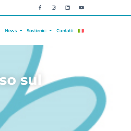
News
Sostienici
Contatti
so sul