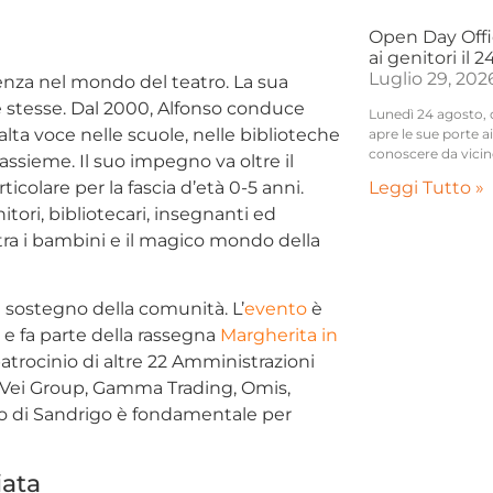
Open Day Offic
ai genitori il 
Luglio 29, 202
enza nel mondo del teatro. La sua
 se stesse. Dal 2000, Alfonso conduce
Lunedì 24 agosto, da
 alta voce nelle scuole, nelle biblioteche
apre le sue porte 
conoscere da vicin
assieme. Il suo impegno va oltre il
Leggi Tutto »
icolare per la fascia d’età 0-5 anni.
tori, bibliotecari, insegnanti ed
tra i bambini e il magico mondo della
 sostegno della comunità. L’
evento
è
e fa parte della rassegna
Margherita in
patrocinio di altre 22 Amministrazioni
di Vei Group, Gamma Trading, Omis,
oco di Sandrigo è fondamentale per
iata