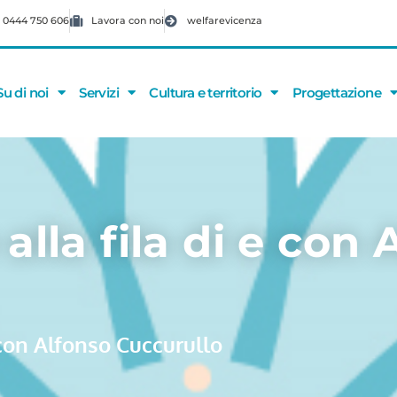
 0444 750 606
Lavora con noi
welfarevicenza
Su di noi
Servizi
Cultura e territorio
Progettazione
alla fila di e con 
e con Alfonso Cuccurullo