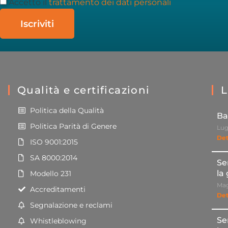
Accetto il
trattamento dei dati personali
Iscriviti
Qualità e certificazioni
L
Politica della Qualità
Ba
Politica Parità di Genere
Lug
Det
ISO 9001:2015
SA 8000:2014
Se
la
Modello 231
Mag
Accreditamenti
Det
Segnalazione e reclami
Se
Whistleblowing