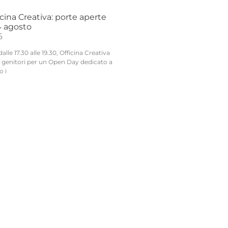
ina Creativa: porte aperte
24 agosto
6
lle 17.30 alle 19.30, Officina Creativa
ai genitori per un Open Day dedicato a
o i