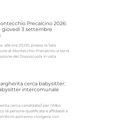
ntecchio Precalcino 2026:
 giovedì 3 settembre
6
, alle ore 20:00, presso la Sala
une di Montecchio Precalcino si terrà
tazione del Doposcuola in vista
argherita cerca babysitter:
Babysitter intercomunale
6
rita cerca candidate/i per l’Albo
o di persone qualificate e affidabili a
territorio potranno rivolgersi con