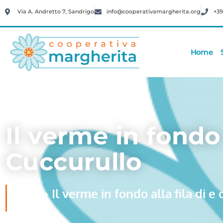
Via A. Andretto 7, Sandrigo
info@cooperativamargherita.org
+39
Home
Il verme in fondo 
Cuccurullo
»
Il verme in fondo alla fila di 
Home