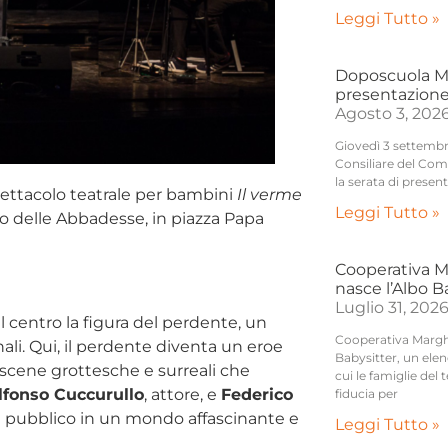
Leggi Tutto »
Doposcuola Mo
presentazione
Agosto 3, 202
Giovedì 3 settembre
Consiliare del Com
la serata di presen
pettacolo teatrale per bambini
Il verme
Leggi Tutto »
lo delle Abbadesse, in piazza Papa
Cooperativa M
nasce l’Albo 
Luglio 31, 202
 centro la figura del perdente, un
Cooperativa Marghe
ali. Qui, il perdente diventa un eroe
Babysitter, un elenc
re scene grottesche e surreali che
cui le famiglie del 
lfonso Cuccurullo
, attore, e
Federico
fiducia per
il pubblico in un mondo affascinante e
Leggi Tutto »