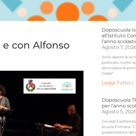
Doposcuola Is
all’Istituto Co
l’anno scolast
di e con Alfonso
Agosto 7, 202
Sono aperte le iscr
posticipo rivolto a
secondarie di prim
Galilei”
Leggi Tutto »
Doposcuola Thi
per l’anno sco
Agosto 5, 202
Giovedì 3 settembre,
Scuola Primaria “C.
presentazione del 