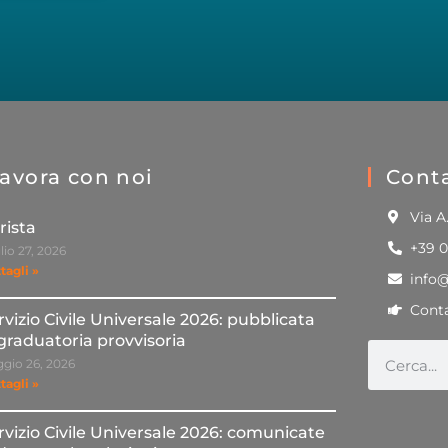
avora con noi
Conta
Via A
rista
+39 
lio 27, 2026
tagli »
info
Conta
rvizio Civile Universale 2026: pubblicata
 graduatoria provvisoria
gio 26, 2026
tagli »
rvizio Civile Universale 2026: comunicate