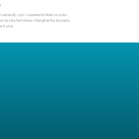
6
l venerdì, con i weekend liberi e orari
on la vita familiare. Margherita Società
e è una