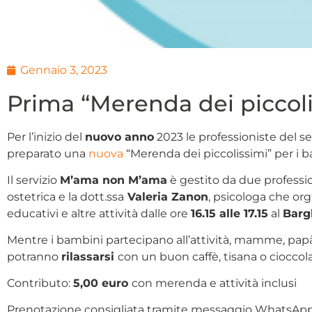
Gennaio 3, 2023
Prima “Merenda dei piccoli
Per l’inizio del
nuovo anno
2023 le professioniste del ser
preparato una
nuova
“Merenda dei piccolissimi” per i b
Il servizio
M’ama non M’ama
è gestito da due professio
ostetrica e la dott.ssa
Valeria Zanon
, psicologa che or
educativi e altre attività dalle ore
16.15 alle 17.15
al
Barg
Mentre i bambini partecipano all’attività, mamme, papà
potranno
rilassarsi
con un buon caffè, tisana o cioccola
Contributo:
5,00 euro
con merenda e attività inclusi
Prenotazione consigliata tramite messaggio WhatsAp