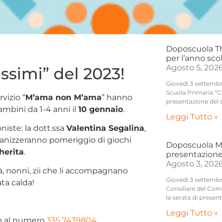
Doposcuola Thi
per l’anno sco
Agosto 5, 202
ssimi” del 2023!
Giovedì 3 settembre,
Scuola Primaria “C.
vizio “
M’ama non M’ama
” hanno
presentazione del 
ambini da 1-4 anni il
10 gennaio
.
Leggi Tutto »
niste: la dott.ssa
Valentina Segalina
,
ganizzeranno pomeriggio di giochi
Doposcuola Mo
herita
.
presentazione
Agosto 3, 202
, nonni, zii che li accompagnano
Giovedì 3 settembre
ta calda!
Consiliare del Com
la serata di presen
Leggi Tutto »
p al numero
335 7439804