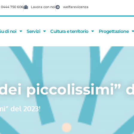
 0444 750 606
Lavora con noi
welfarevicenza
Su di noi
Servizi
Cultura e territorio
Progettazione
ei piccolissimi” d
i” del 2023!