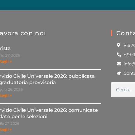
avora con noi
Conta
Via A
rista
+39 
lio 27, 2026
tagli »
info
Conta
rvizio Civile Universale 2026: pubblicata
 graduatoria provvisoria
gio 26, 2026
tagli »
rvizio Civile Universale 2026: comunicate
 date per le selezioni
ile 27, 2026
tagli »