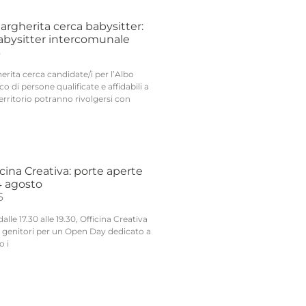
argherita cerca babysitter:
Babysitter intercomunale
6
rita cerca candidate/i per l’Albo
o di persone qualificate e affidabili a
territorio potranno rivolgersi con
ina Creativa: porte aperte
24 agosto
6
lle 17.30 alle 19.30, Officina Creativa
ai genitori per un Open Day dedicato a
o i