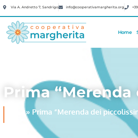
Via A. Andretto 7, Sandrigo
info@cooperativamargherita.org
+39
Home
Prima “Merenda d
»
Prima “Merenda dei piccolissim
Home