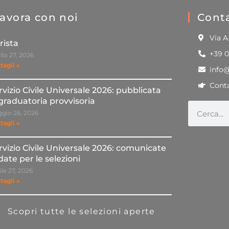
avora con noi
Conta
Via A
rista
+39 
lio 27, 2026
tagli »
info
Conta
rvizio Civile Universale 2026: pubblicata
 graduatoria provvisoria
gio 26, 2026
tagli »
rvizio Civile Universale 2026: comunicate
 date per le selezioni
ile 27, 2026
tagli »
Scopri tutte le selezioni aperte