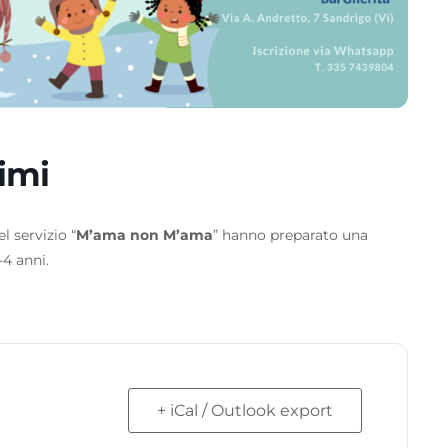
imi
l servizio “
M’ama non M’ama
” hanno preparato una
-4 anni.
+ iCal / Outlook export