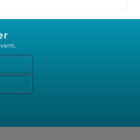
er
venti.