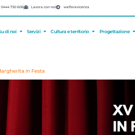
 0444 750 606
Lavora con noi
welfarevicenza
Su di noi
Servizi
Cultura e territorio
Progettazione
Margherita in Festa