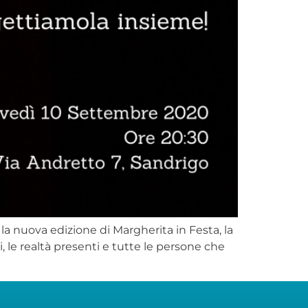
la nuova edizione di Margherita in Festa, la
i, le realtà presenti e tutte le persone che