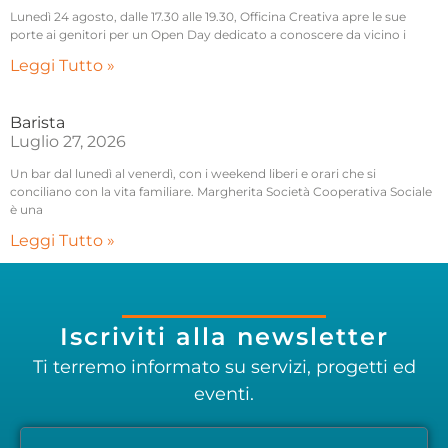
Lunedì 24 agosto, dalle 17.30 alle 19.30, Officina Creativa apre le sue
porte ai genitori per un Open Day dedicato a conoscere da vicino i
Leggi Tutto »
Barista
Luglio 27, 2026
Un bar dal lunedì al venerdì, con i weekend liberi e orari che si
conciliano con la vita familiare. Margherita Società Cooperativa Sociale
è una
Leggi Tutto »
Iscriviti alla newsletter
Ti terremo informato su servizi, progetti ed
eventi.