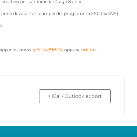
reativo per bambini dai 4 agli 8 anni.
orazione di volontari europei del programma ESC (ex SVE).
e
335 7439804
online
sapp al numero
oppure
+ iCal / Outlook export