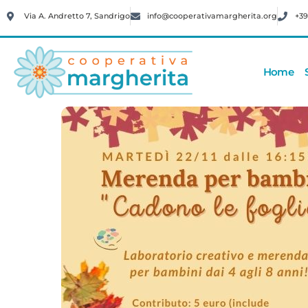
Via A. Andretto 7, Sandrigo
info@cooperativamargherita.org
+39
Home