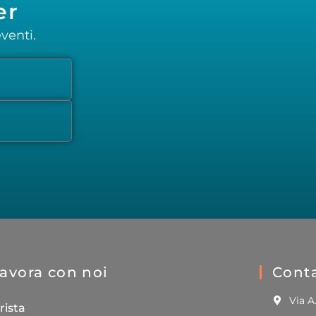
er
venti.
avora con noi
Conta
Via A
rista