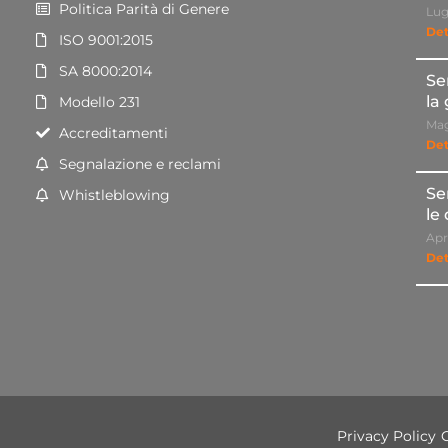
Politica Parità di Genere
Lug
Det
ISO 9001:2015
SA 8000:2014
Se
la
Modello 231
Mag
Accreditamenti
Det
Segnalazione e reclami
Se
Whistleblowing
le
Apr
Det
Privacy Policy