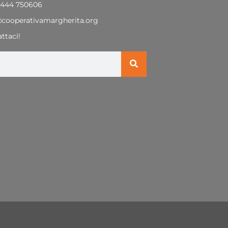
0444 750606
@cooperativamargherita.org
ttaci!