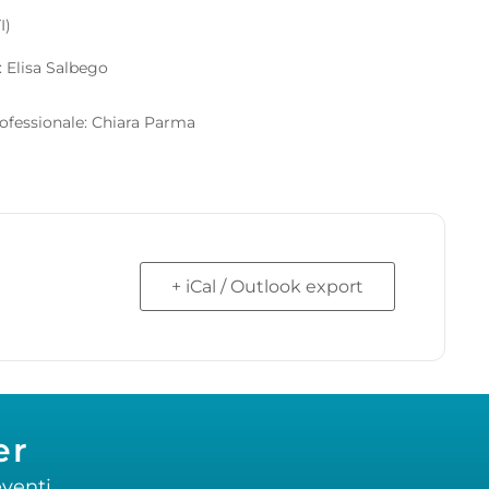
I)
: Elisa Salbego
rofessionale: Chiara Parma
+ iCal / Outlook export
er
venti.