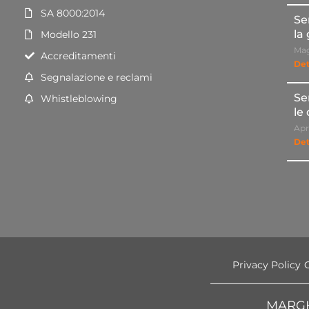
SA 8000:2014
Se
la
Modello 231
Mag
Accreditamenti
Det
Segnalazione e reclami
Se
Whistleblowing
le
Apr
Det
Privacy Policy
MARGH