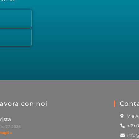
avora con noi
Conta
Via A
rista
+39 
lio 27, 2026
tagli »
info