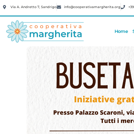
Via A. Andretto 7, Sandrigo
info@cooperativamargherita.org
+39
Home