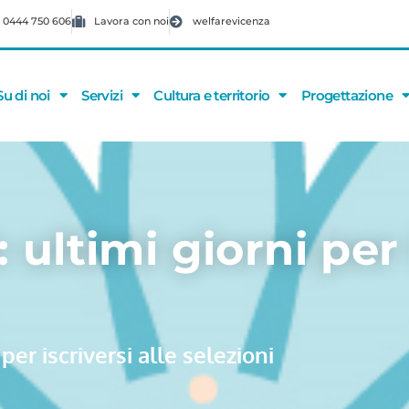
 0444 750 606
Lavora con noi
welfarevicenza
Su di noi
Servizi
Cultura e territorio
Progettazione
ultimi giorni per 
er iscriversi alle selezioni