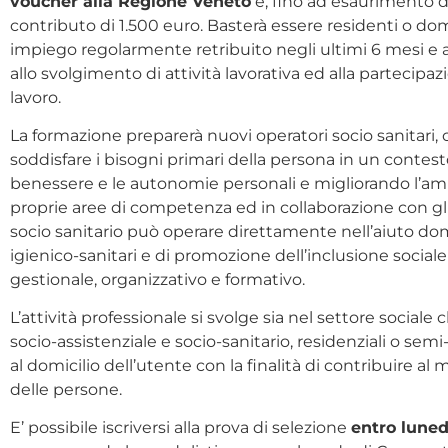
voucher alla Regione Veneto
e, fino ad esaurimento d
contributo di 1.500 euro. Basterà essere residenti o domi
impiego regolarmente retribuito negli ultimi 6 mesi e a
allo svolgimento di attività lavorativa ed alla partecipazi
lavoro.
La formazione preparerà nuovi operatori socio sanitari, o
soddisfare i bisogni primari della persona in un contesto
benessere e le autonomie personali e migliorando l’ambie
proprie aree di competenza ed in collaborazione con gli a
socio sanitario può operare direttamente nell’aiuto dom
igienico-sanitari e di promozione dell’inclusione sociale
gestionale, organizzativo e formativo.
L’attività professionale si svolge sia nel settore sociale c
socio-assistenziale e socio-sanitario, residenziali o sem
al domicilio dell’utente con la finalità di contribuire al 
delle persone.
E’ possibile iscriversi alla prova di selezione
entro luned