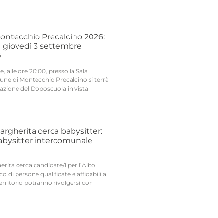
ntecchio Precalcino 2026:
 giovedì 3 settembre
6
, alle ore 20:00, presso la Sala
une di Montecchio Precalcino si terrà
tazione del Doposcuola in vista
argherita cerca babysitter:
Babysitter intercomunale
6
rita cerca candidate/i per l’Albo
o di persone qualificate e affidabili a
territorio potranno rivolgersi con