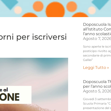
Doposcuola Is
all’Istituto Co
l’anno scolast
rni per iscriversi
Agosto 7, 202
Sono aperte le iscr
posticipo rivolto a
secondarie di prim
Galilei”
Leggi Tutto »
Doposcuola Thi
per l’anno sco
Agosto 5, 202
Giovedì 3 settembre,
Scuola Primaria “C.
presentazione del 