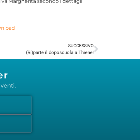
iva Margherita secondo i dettagli
nload
SUCCESSIVO
(Ri)parte il doposcuola a Thiene!
er
venti.