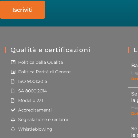
Iscriviti
Qualità e certificazioni
L
Politica della Qualità
Ba
Politica Parità di Genere
Lug
Det
ISO 9001:2015
SA 8000:2014
Se
la
Modello 231
Mag
Accreditamenti
Det
Segnalazione e reclami
Se
Whistleblowing
le