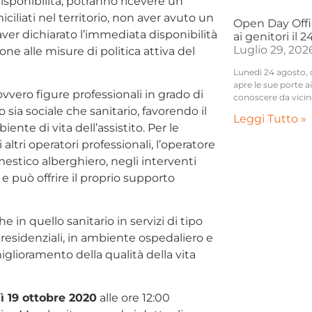
isponibilità, potranno ricevere un
ciliati nel territorio, non aver avuto un
Open Day Offic
ver dichiarato l’immediata disponibilità
ai genitori il 
Luglio 29, 202
one alle misure di politica attiva del
Lunedì 24 agosto, da
apre le sue porte 
vvero figure professionali in grado di
conoscere da vicin
 sia sociale che sanitario, favorendo il
Leggi Tutto »
nte di vita dell’assistito. Per le
ltri operatori professionali, l’operatore
estico alberghiero, negli interventi
 e può offrire il proprio supporto
he in quello sanitario in servizi di tipo
i-residenziali, in ambiente ospedaliero e
miglioramento della qualità della vita
ì 19 ottobre 2020
alle ore 12:00