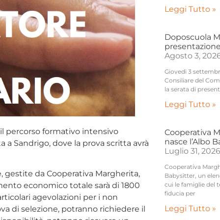
Leggi Tutto »
Doposcuola Mo
presentazione
Agosto 3, 202
Giovedì 3 settembre
Consiliare del Com
la serata di presen
Leggi Tutto »
r il percorso formativo intensivo
Cooperativa M
nasce l’Albo 
 a Sandrigo, dove la prova scritta avrà
Luglio 31, 202
Cooperativa Marghe
e, gestite da Cooperativa Margherita,
Babysitter, un elenc
cui le famiglie del 
imento economico totale sarà di 1800
fiducia per
ticolari agevolazioni per i non
Leggi Tutto »
rova di selezione, potranno richiedere il