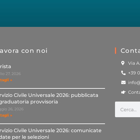
avora con noi
Conta
Via A
rista
+39 
lio 27, 2026
tagli »
info
Conta
rvizio Civile Universale 2026: pubblicata
 graduatoria provvisoria
gio 26, 2026
tagli »
rvizio Civile Universale 2026: comunicate
 date per le selezioni