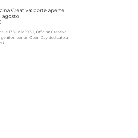
ina Creativa: porte aperte
24 agosto
6
lle 17.30 alle 19.30, Officina Creativa
ai genitori per un Open Day dedicato a
o i