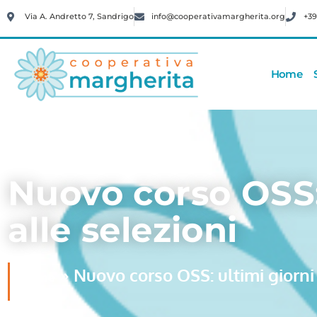
Via A. Andretto 7, Sandrigo
info@cooperativamargherita.org
+39
Home
Nuovo corso OSS: 
alle selezioni
»
Nuovo corso OSS: ultimi giorni p
Home