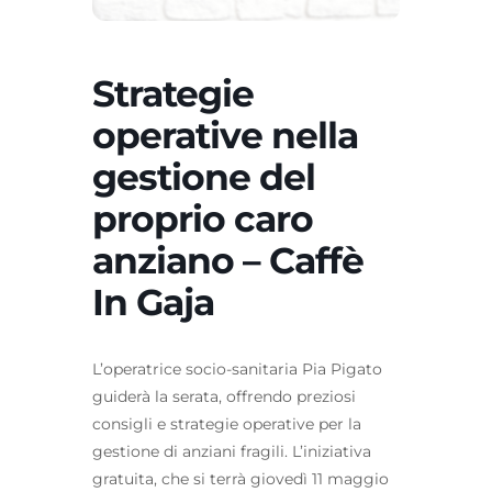
Strategie
operative nella
gestione del
proprio caro
anziano – Caffè
In Gaja
L’operatrice socio-sanitaria Pia Pigato
guiderà la serata, offrendo preziosi
consigli e strategie operative per la
gestione di anziani fragili. L’iniziativa
gratuita, che si terrà giovedì 11 maggio